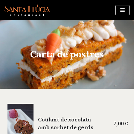
Saltar
al
contenido
Carta de postres
Coulant de xocolata
7,00 €
amb sorbet de gerds